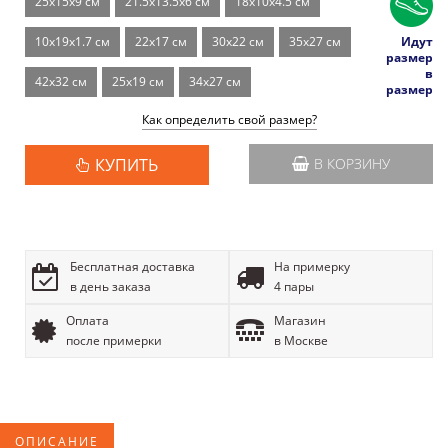
25x15x9 см
21.5x13.5x6 см
18x10x4.5 см
Идут
10x19x1.7 см
22x17 см
30x22 см
35x27 см
размер
в
42x32 см
25x19 см
34x27 см
размер
Как определить свой размер?
КУПИТЬ
В КОРЗИНУ
Бесплатная доставка
На примерку
в день заказа
4 пары
Оплата
Магазин
после примерки
в Москве
ОПИСАНИЕ