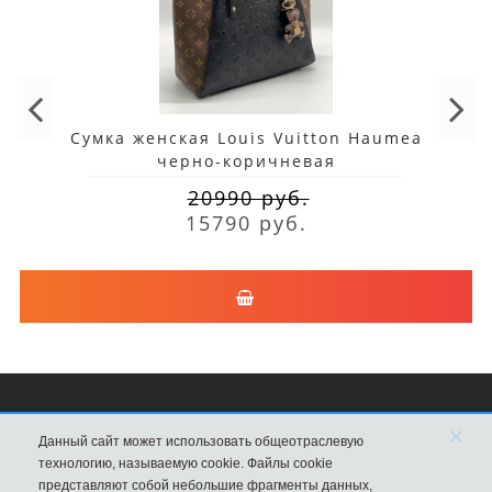
Сумка женская Louis Vuitton Haumea
черно-коричневая
20990 руб.
15790 руб.
×
Сумки Louis Vuitton
Данный сайт может использовать общеотраслевую
технологию, называемую cookie. Файлы cookie
8 (495) 203-76-44
представляют собой небольшие фрагменты данных,