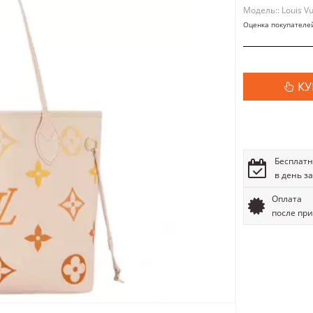
Модель:: Louis Vu
Оценка покупателе
КУ
Бесплатн
в день з
Оплата
после пр