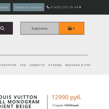
вонок
Написать письмо
8 (495) 203-76-44
Корзина
0
ГАРАНТИИ
FAQ
НОВОСТИ
ОТЗЫВЫ
МАГАЗИН В СПБ
12990 руб.
OUIS VUITTON
ULL MONOGRAM
Старая:
15990 руб.
IENT BEIGE