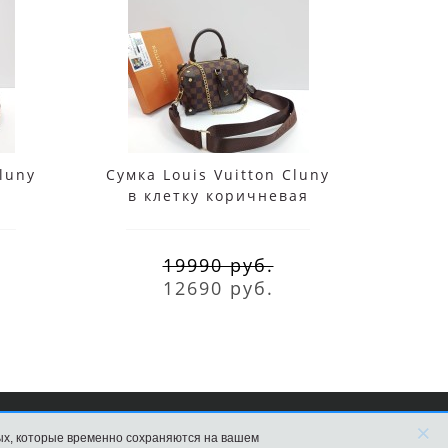
Cluny
Сумка Louis Vuitton Cluny
Су
в клетку коричневая
Neve
19990 руб.
12690 руб.
×
ых, которые временно сохраняются на вашем