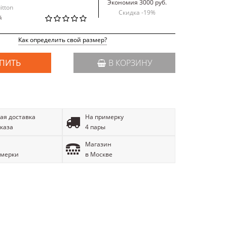
Экономия 3000 руб.
itton
Скидка -
19
%
й
Как определить свой размер?
ПИТЬ
В КОРЗИНУ
ая доставка
На примерку
аказа
4 пары
Магазин
имерки
в Москве