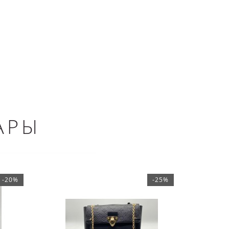
АРЫ
-20%
-25%