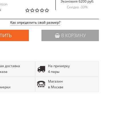
Экономия 6200 руб.
itton
Скидка -
33
%
й
Как определить свой размер?
ПИТЬ
В КОРЗИНУ
ая доставка
На примерку
аказа
4 пары
Магазин
имерки
в Москве