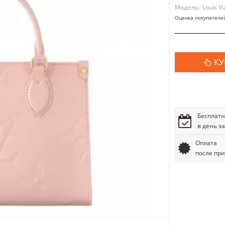
Модель:: Louis Vu
Оценка покупателе
КУ
Бесплатн
в день з
Оплата
после пр