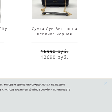
City
Сумка Луи Виттон на
Сумк
цепочке черная
BB
16990 руб.
12690 руб.
×
ых, которые временно сохраняются на вашем
ь с использованием файлов cookie и принимаете
агазин в Москве