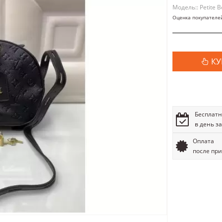
Модель:: Petite 
Оценка покупателе
КУ
Бесплатн
в день з
Оплата
после пр