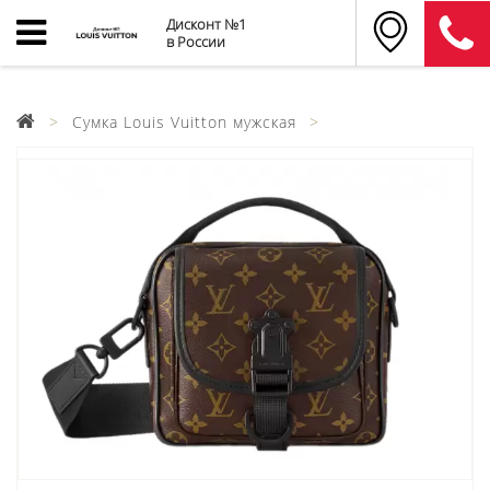
Дисконт №1
в России
Cумка Louis Vuitton мужская