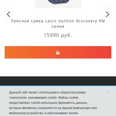
Поясная сумка Louis Vuitton Discovery PM
синяя
15990 руб.
×
Сумки Louis Vuitton
Данный сайт может использовать общеотраслевую
технологию, называемую cookie. Файлы cookie
8 (495) 203-76-44
представляют собой небольшие фрагменты данных,
которые временно сохраняются на вашем компьютере или
Магазин в Москве
мобильном устройстве, и обеспечивают более