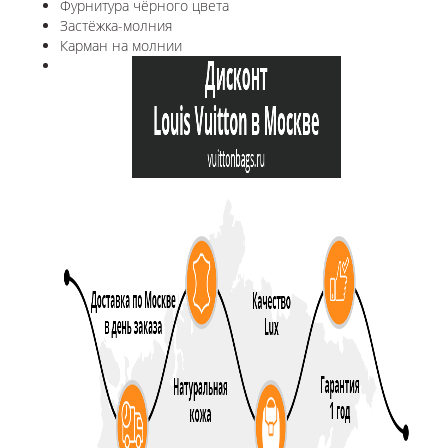
Фурнитура чёрного цвета
Застёжка-молния
Карман на молнии