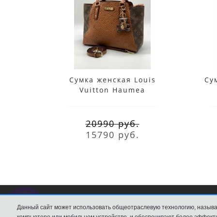
Сумка женская Louis
Сум
Vuitton Haumea
коричневая
20990 руб.
15790 руб.
Данный сайт может использовать общеотраслевую технологию, называ
Сумки Louis Vuitton