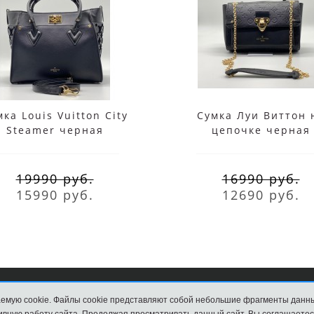
ка Louis Vuitton City
Сумка Луи Виттон 
Steamer черная
цепочке черная
19990 руб.
16990 руб.
15990 руб.
12690 руб.
емую cookie. Файлы cookie представляют собой небольшие фрагменты данн
8 (495) 203-76-44
М