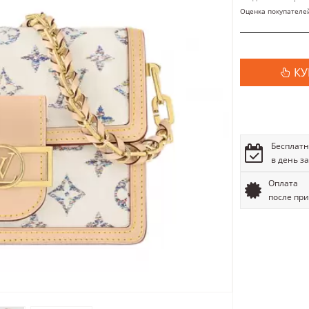
Оценка покупателе
КУ
Бесплатн
в день з
Оплата
после пр