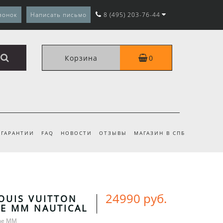
вонок
Написать письмо
8 (495) 203-76-44
Корзина
0
ГАРАНТИИ
FAQ
НОВОСТИ
ОТЗЫВЫ
МАГАЗИН В СПБ
24990 руб.
OUIS VUITTON
E MM NAUTICAL
ine MM