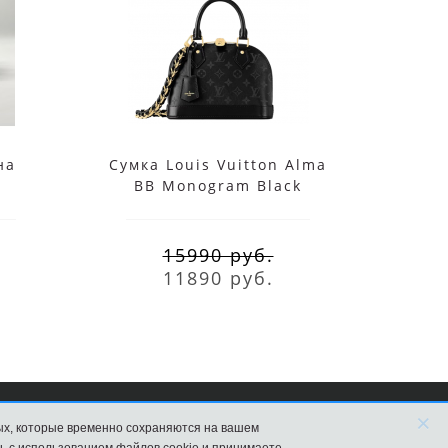
на
Сумка Louis Vuitton Alma
Су
BB Monogram Black
Da
15990 руб.
11890 руб.
×
ых, которые временно сохраняются на вашем
агазин в Москве