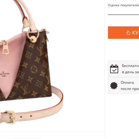
Оценка покупателе
КУ
Бесплатн
в день з
Оплата
после пр