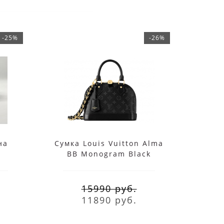
-25%
-26%
на
Сумка Louis Vuitton Alma
Су
BB Monogram Black
Da
15990 руб.
11890 руб.