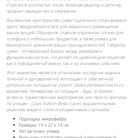
Отделка в золотистых тонах, включая защелку и цепочку,
придают изыящество и сверкание.
Внутреннее пространство сумки тщательно спланировано:
здесь предусмотрено всё для аккуратного размещения
ваших вещей. Обширное главное отделение, отсеки для
телефона и небольших предметов, а также утяжка для
безопасного хранения ваших принадлежностей. Габариты
сумки - оптимальный баланс между размером и
функциональностью, что делает её удобной для ношения
как в повседневной жизни, так и на значимых событиях.
Этот экземпляр является отголоском последних модных
течений и одновременно воплощает в себе вечное
дополнение, который не утратит своей релевантности со
временем. Независимо от ситуации – будь то бизнес-
встреча, торжественное мероприятие или просто прогулка
по улицам – Louis Vuitton Bella станет выразительным
акцентом вашего стиля и незаменимым спутником.
Подкладка: микрофибра
Размеры: 19 x 22 x 14 см
Тип застежки: утяжка
Внешнее устройство: съемный и регулируемый